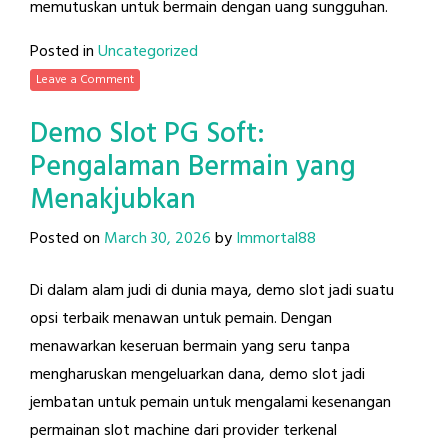
memutuskan untuk bermain dengan uang sungguhan.
Posted in
Uncategorized
Leave a Comment
Demo Slot PG Soft:
Pengalaman Bermain yang
Menakjubkan
Posted on
March 30, 2026
by
Immortal88
Di dalam alam judi di dunia maya, demo slot jadi suatu
opsi terbaik menawan untuk pemain. Dengan
menawarkan keseruan bermain yang seru tanpa
mengharuskan mengeluarkan dana, demo slot jadi
jembatan untuk pemain untuk mengalami kesenangan
permainan slot machine dari provider terkenal