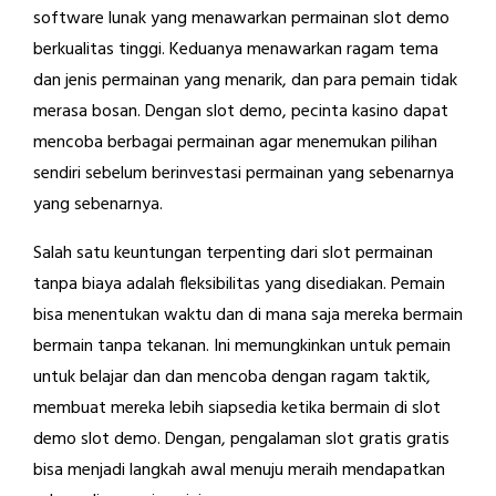
software lunak yang menawarkan permainan slot demo
berkualitas tinggi. Keduanya menawarkan ragam tema
dan jenis permainan yang menarik, dan para pemain tidak
merasa bosan. Dengan slot demo, pecinta kasino dapat
mencoba berbagai permainan agar menemukan pilihan
sendiri sebelum berinvestasi permainan yang sebenarnya
yang sebenarnya.
Salah satu keuntungan terpenting dari slot permainan
tanpa biaya adalah fleksibilitas yang disediakan. Pemain
bisa menentukan waktu dan di mana saja mereka bermain
bermain tanpa tekanan. Ini memungkinkan untuk pemain
untuk belajar dan dan mencoba dengan ragam taktik,
membuat mereka lebih siapsedia ketika bermain di slot
demo slot demo. Dengan, pengalaman slot gratis gratis
bisa menjadi langkah awal menuju meraih mendapatkan