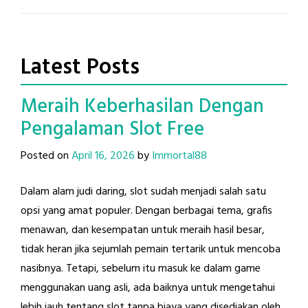
Latest Posts
Meraih Keberhasilan Dengan
Pengalaman Slot Free
Posted on
April 16, 2026
by
Immortal88
Dalam alam judi daring, slot sudah menjadi salah satu
opsi yang amat populer. Dengan berbagai tema, grafis
menawan, dan kesempatan untuk meraih hasil besar,
tidak heran jika sejumlah pemain tertarik untuk mencoba
nasibnya. Tetapi, sebelum itu masuk ke dalam game
menggunakan uang asli, ada baiknya untuk mengetahui
lebih jauh tentang slot tanpa biaya yang disediakan oleh