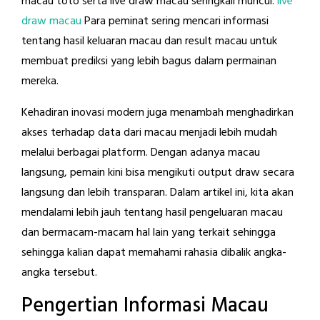
macau toto serta live draw macau seringkali muncul.
live
draw macau
Para peminat sering mencari informasi
tentang hasil keluaran macau dan result macau untuk
membuat prediksi yang lebih bagus dalam permainan
mereka.
Kehadiran inovasi modern juga menambah menghadirkan
akses terhadap data dari macau menjadi lebih mudah
melalui berbagai platform. Dengan adanya macau
langsung, pemain kini bisa mengikuti output draw secara
langsung dan lebih transparan. Dalam artikel ini, kita akan
mendalami lebih jauh tentang hasil pengeluaran macau
dan bermacam-macam hal lain yang terkait sehingga
sehingga kalian dapat memahami rahasia dibalik angka-
angka tersebut.
Pengertian Informasi Macau