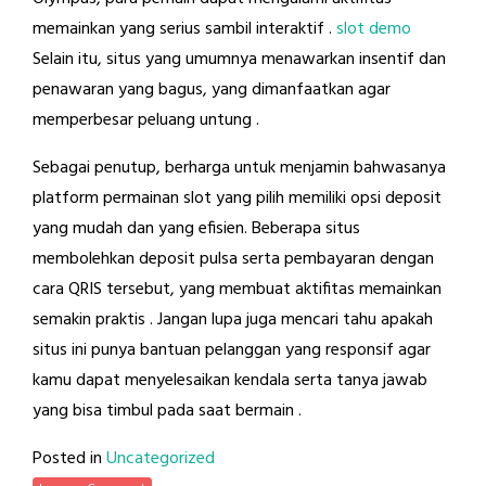
memainkan yang serius sambil interaktif .
slot demo
Selain itu, situs yang umumnya menawarkan insentif dan
penawaran yang bagus, yang dimanfaatkan agar
memperbesar peluang untung .
Sebagai penutup, berharga untuk menjamin bahwasanya
platform permainan slot yang pilih memiliki opsi deposit
yang mudah dan yang efisien. Beberapa situs
membolehkan deposit pulsa serta pembayaran dengan
cara QRIS tersebut, yang membuat aktifitas memainkan
semakin praktis . Jangan lupa juga mencari tahu apakah
situs ini punya bantuan pelanggan yang responsif agar
kamu dapat menyelesaikan kendala serta tanya jawab
yang bisa timbul pada saat bermain .
Posted in
Uncategorized