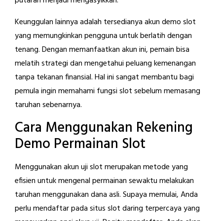
putaran menjadi mengasyikkan.
Keunggulan lainnya adalah tersedianya akun demo slot
yang memungkinkan pengguna untuk berlatih dengan
tenang. Dengan memanfaatkan akun ini, pemain bisa
melatih strategi dan mengetahui peluang kemenangan
tanpa tekanan finansial. Hal ini sangat membantu bagi
pemula ingin memahami fungsi slot sebelum memasang
taruhan sebenarnya.
Cara Menggunakan Rekening
Demo Permainan Slot
Menggunakan akun uji slot merupakan metode yang
efisien untuk mengenal permainan sewaktu melakukan
taruhan menggunakan dana asli. Supaya memulai, Anda
perlu mendaftar pada situs slot daring terpercaya yang