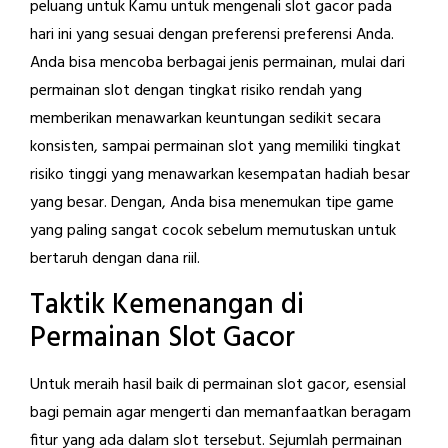
peluang untuk Kamu untuk mengenali slot gacor pada
hari ini yang sesuai dengan preferensi preferensi Anda.
Anda bisa mencoba berbagai jenis permainan, mulai dari
permainan slot dengan tingkat risiko rendah yang
memberikan menawarkan keuntungan sedikit secara
konsisten, sampai permainan slot yang memiliki tingkat
risiko tinggi yang menawarkan kesempatan hadiah besar
yang besar. Dengan, Anda bisa menemukan tipe game
yang paling sangat cocok sebelum memutuskan untuk
bertaruh dengan dana riil.
Taktik Kemenangan di
Permainan Slot Gacor
Untuk meraih hasil baik di permainan slot gacor, esensial
bagi pemain agar mengerti dan memanfaatkan beragam
fitur yang ada dalam slot tersebut. Sejumlah permainan