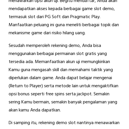
menawarkan opsi akun uji. Begitu mendaftar, Anda akan
mendapatkan akses kepada berbagai game slot demo,
termasuk slot dari PG Soft dan Pragmatic Play.
Manfaatkan peluang ini guna meneliti berbagai topik dan
mekanisme game dari risiko hilang uang.
Sesudah memperoleh rekening demo, Anda bisa
menggunakan berbagai permainan slot gratis yang
tersedia ada. Memanfaatkan akun uji memungkinkan
Kamu guna mengasah skill dan memahami taktik yang
diperlukan dalam game. Anda dapat belajar mengenai
(Return to Player) serta metode lain untuk mengaktifkan
opsi bonus seperti free spins serta jackpot. Semakin
sering Kamu bermain, semakin banyak pengalaman yang
akan kamu Anda dapatkan.
Di samping itu, rekening demo slot nantinya menawarkan