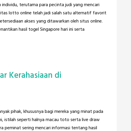
 individu, terutama para pecinta judi yang mencari
tas lotto online telah jadi salah satu alternatif favorit
etersediaan akses yang ditawarkan oleh situs online.
antikan hasil togel Singapore hari ini serta
r Kerahasiaan di
anyak pihak, khususnya bagi mereka yang minat pada
i, istilah seperti halnya macau toto serta live draw
ra peminat sering mencari informasi tentang hasil