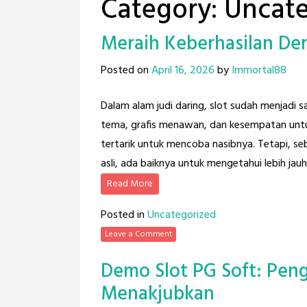
Category:
Uncate
Meraih Keberhasilan De
Posted on
April 16, 2026
by
Immortal88
Dalam alam judi daring, slot sudah menjadi 
tema, grafis menawan, dan kesempatan untuk 
tertarik untuk mencoba nasibnya. Tetapi, 
asli, ada baiknya untuk mengetahui lebih jau
Read More
Posted in
Uncategorized
Leave a Comment
Demo Slot PG Soft: Pen
Menakjubkan