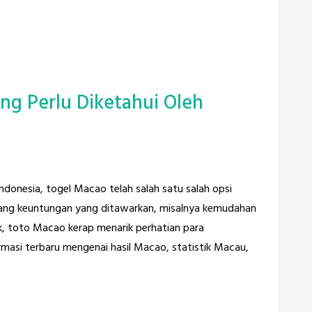
ng Perlu Diketahui Oleh
Indonesia, togel Macao telah salah satu salah opsi
dang keuntungan yang ditawarkan, misalnya kemudahan
 toto Macao kerap menarik perhatian para
masi terbaru mengenai hasil Macao, statistik Macau,