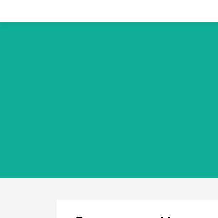
Skip
to
content