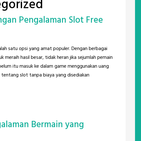
gorized
ngan Pengalaman Slot Free
salah satu opsi yang amat populer. Dengan berbagai
meraih hasil besar, tidak heran jika sejumlah pemain
sebelum itu masuk ke dalam game menggunakan uang
h tentang slot tanpa biaya yang disediakan
galaman Bermain yang