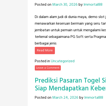
Posted on
March 30, 2026
by
Immortal88
Di dalam alam judi di dunia maya, demo slot
menawarkan keseruan bermain yang seru tan
jembatan untuk pemain untuk mengalami kes
terkenal sebagaimana PG Soft serta Pragmat
berbagai jenis
Read More
Posted in
Uncategorized
Leave a Comment
Prediksi Pasaran Togel S
Siap Mendapatkan Kebe
Posted on
March 24, 2026
by
Immortal88