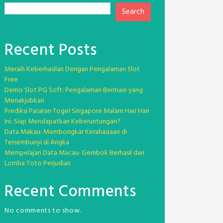
Search
Recent Posts
Meraih Keberhasilan Dengan Pengalaman Slot
Free
Demo Slot PG Soft: Pengalaman Bermain yang
Menakjubkan
Prediksi Pasaran Togel Singapore Malam Hari Hari
Ini: Siap Mendapatkan Keberuntungan?
Data Makau: Membongkar Kerahasiaan di
Tersembunyi di Angka
Mempelajari Data Macau: Gembok Berhasil dari
Lomba Toto Perjudian
Recent Comments
No comments to show.