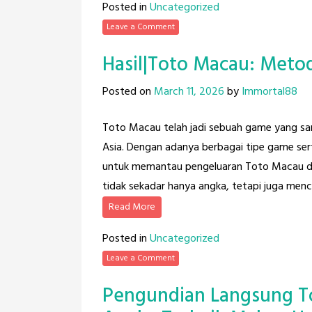
Posted in
Uncategorized
Leave a Comment
Hasil|Toto Macau: Metod
Posted on
March 11, 2026
by
Immortal88
Toto Macau telah jadi sebuah game yang san
Asia. Dengan adanya berbagai tipe game serta
untuk memantau pengeluaran Toto Macau dari
tidak sekadar hanya angka, tetapi juga men
Read More
Posted in
Uncategorized
Leave a Comment
Pengundian Langsung To