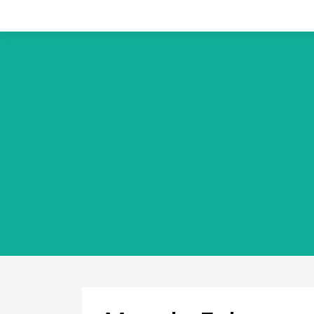
Skip
to
content