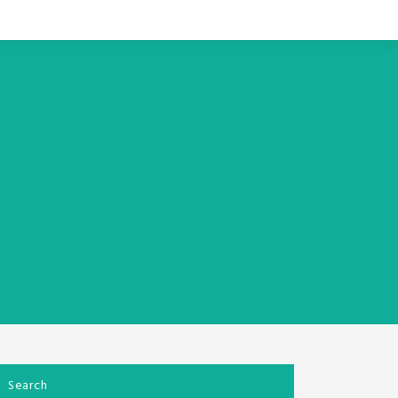
Search