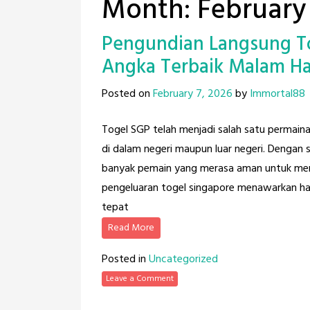
Month:
February
Pengundian Langsung To
Angka Terbaik Malam Har
Posted on
February 7, 2026
by
Immortal88
Togel SGP telah menjadi salah satu permaina
di dalam negeri maupun luar negeri. Dengan
banyak pemain yang merasa aman untuk memi
pengeluaran togel singapore menawarkan hasi
tepat
Read More
Posted in
Uncategorized
Leave a Comment