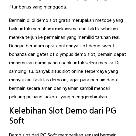
fitur bonus yang menggoda.
Bermain di di demo slot gratis merupakan metode yang
baik untuk memahami mekanisme dan taktik sebelum
mereka terjun ke permainan yang memiliki taruhan real.
Dengan beragam opsi, contohnya slot demo sweet
bonanza dan gates of olympus demo slot, pemain dapat
menemukan game yang cocok untuk selera mereka. Di
samping itu, banyak situs slot online terpercaya yang
menyajikan fasilitas demo ini, agar para pemain dapat
bermain secara aman dan nyaman sambil mencari
peluang peluang jackpot yang menggembirakan.
Kelebihan Slot Demo dari PG
Soft
Demo slot dari PG Soft memberikan sensasi bermain