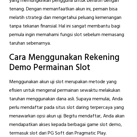
yang memungkinkan pengguna untuk berlatih dengan
tenang. Dengan memanfaatkan akun ini, pemain bisa
melatih strategi dan mengetahui peluang kemenangan
tanpa tekanan finansial. Hal ini sangat membantu bagi
pemula ingin memahami fungsi slot sebelum memasang
taruhan sebenarnya.
Cara Menggunakan Rekening
Demo Permainan Slot
Menggunakan akun uji slot merupakan metode yang
efisien untuk mengenal permainan sewaktu melakukan
taruhan menggunakan dana asli. Supaya memulai, Anda
perlu mendaftar pada situs slot daring terpercaya yang
menawarkan opsi akun uji. Begitu mendaftar, Anda akan
mendapatkan akses kepada berbagai game slot demo,
termasuk slot dari PG Soft dan Pragmatic Play.