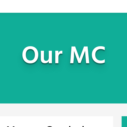
Our MC