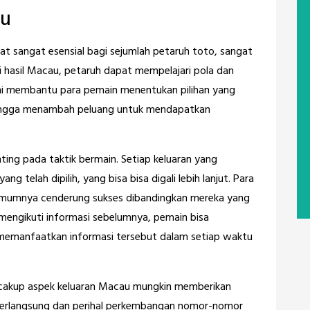
au
 sangat esensial bagi sejumlah petaruh toto, sangat
asil Macau, petaruh dapat mempelajari pola dan
Ini membantu para pemain menentukan pilihan yang
ehingga menambah peluang untuk mendapatkan
ing pada taktik bermain. Setiap keluaran yang
elah dipilih, yang bisa bisa digali lebih lanjut. Para
umumnya cenderung sukses dibandingkan mereka yang
mengikuti informasi sebelumnya, pemain bisa
emanfaatkan informasi tersebut dalam setiap waktu
mencakup aspek keluaran Macau mungkin memberikan
berlangsung dan perihal perkembangan nomor-nomor