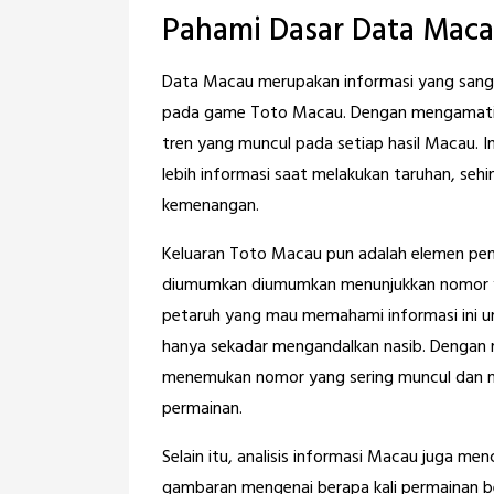
Pahami Dasar Data Mac
Data Macau merupakan informasi yang sangat
pada game Toto Macau. Dengan mengamati h
tren yang muncul pada setiap hasil Macau. 
lebih informasi saat melakukan taruhan, s
kemenangan.
Keluaran Toto Macau pun adalah elemen pent
diumumkan diumumkan menunjukkan nomor yang t
petaruh yang mau memahami informasi ini 
hanya sekadar mengandalkan nasib. Dengan 
menemukan nomor yang sering muncul dan m
permainan.
Selain itu, analisis informasi Macau juga 
gambaran mengenai berapa kali permainan 