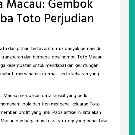
ta Macau: Gembok
mba Toto Perjudian
tu dari pilihan terfavorit untuk banyak pemain di
t transparan dan berbagai opsi nomor, Toto Macau
uga kesempatan untuk mendapatkan keuntungan.
sebut, memahami informasi serta keluaran yang
t Macau merupakan data krusial yang perlu
n memahami pola dan tren mengenai keluaran Toto
mberi profit yang unik. Pada artikel ini kita akan
 Macau dan bagaimana cara strategi yang benar bisa