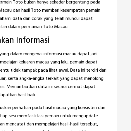
 bermain Toto bukan hanya sekadar bergantung pada
il Macau dan hasil Toto memberi kesempatan pemain
hami data dan corak yang telah muncul dapat
asilan dalam permainan Toto Macau.
kan Informasi
ang dalam mengenai informasi macau dapat jadi
mpelajari keluaran macau yang lalu, pemain dapat
ntu tidak tampak pada lihat awal. Data ini terdiri dari
uar, serta angka-angka terkait yang dapat menolong
asi. Memanfaatkan data ini secara cermat dapat
atkan hasil baik.
okuskan perhatian pada hasil macau yang konsisten dan
setiap sesi memfasilitasi pemain untuk mengupdate
gan mencatat dan mempelajari hasil-hasil tersebut,