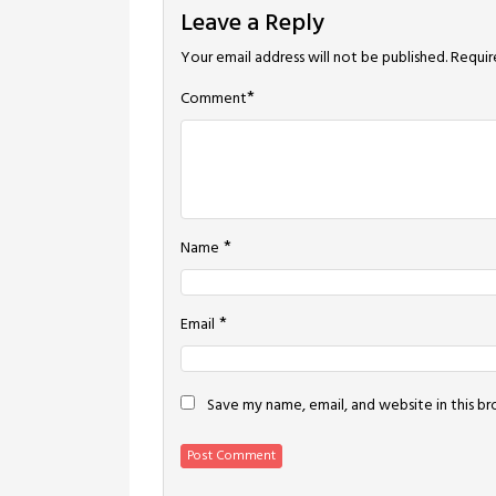
Leave a Reply
Your email address will not be published.
Requir
*
Comment
*
Name
*
Email
Save my name, email, and website in this b