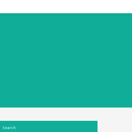
Search