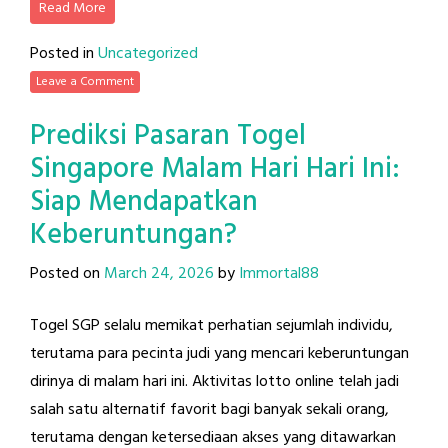
Read More
Posted in
Uncategorized
Leave a Comment
Prediksi Pasaran Togel
Singapore Malam Hari Hari Ini:
Siap Mendapatkan
Keberuntungan?
Posted on
March 24, 2026
by
Immortal88
Togel SGP selalu memikat perhatian sejumlah individu,
terutama para pecinta judi yang mencari keberuntungan
dirinya di malam hari ini. Aktivitas lotto online telah jadi
salah satu alternatif favorit bagi banyak sekali orang,
terutama dengan ketersediaan akses yang ditawarkan