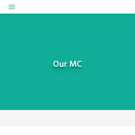
Skip
to
content
Our MC