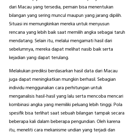
dari Macau yang tersedia, pemain bisa menentukan
bilangan yang sering muncul maupun yang jarang dipilih.
Situasi ini memungkinkan mereka untuk menyusun
rencana yang lebih baik saat memilih angka sebagai taruh
mendatang. Selain itu, melalui mengamati hasil dari
sebelumnya, mereka dapat melihat nasib baik serta
kejadian yang dapat terulang.
Melakukan prediksi berdasarkan hasil data dari Macau
juga dapat meningkatkan mungkin berhasil. Sebagian
individu menggunakan cara perhitungan untuk
menganalisis hasil-hasil yang lalu serta mencoba mencari
kombinasi angka yang memiliki peluang lebih tinggi. Pola
spesifik bisa terlihat saat sebuah bilangan tampak secara
beberapa kali dalam beberapa pengundian. Oleh karena
itu, meneliti cara mekanisme undian yang terjadi dan