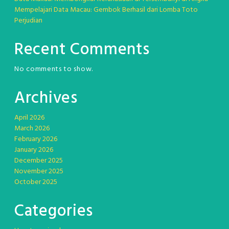
Mempelajari Data Macau: Gembok Berhasil dari Lomba Toto
Perjudian
Recent Comments
No comments to show.
Archives
April 2026
March 2026
February 2026
January 2026
December 2025
November 2025
October 2025
Categories