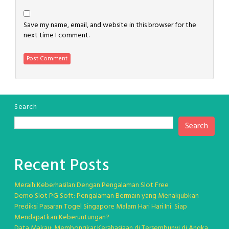
Save my name, email, and website in this browser for the
next time I comment.
Search
Search
Recent Posts
Meraih Keberhasilan Dengan Pengalaman Slot Free
Demo Slot PG Soft: Pengalaman Bermain yang Menakjubkan
Prediksi Pasaran Togel Singapore Malam Hari Hari Ini: Siap
Mendapatkan Keberuntungan?
Data Makau: Membongkar Kerahasiaan di Tersembunyi di Angka