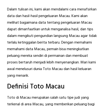
Dalam tulisan ini, kami akan mendalami cara menafsirkan
data dan hasil-hasil pengeluaran Macau. Kami akan
melihat bagaimana data tentang pengeluaran Macau
dapat dimanfaatkan untuk menganalisa hasil, dan tips
dalam mengikuti pengundian langsung Macau agar tidak
terlalu ketinggalan berita terbaru. Dengan memahami
memahami data Macau, pemain bisa meningkatkan
peluang mereka sendiri di permainan dan membuat
proses bertaruh menjadi lebih menyenangkan. Mari kami
awal menelusuri dunia Toto Macau dan hasil keluaran
yang menarik.
Definisi Toto Macau
Toto di Macau merupakan salah satu tipe judi yang
terkenal di area Macau, yang memberikan peluang bagi