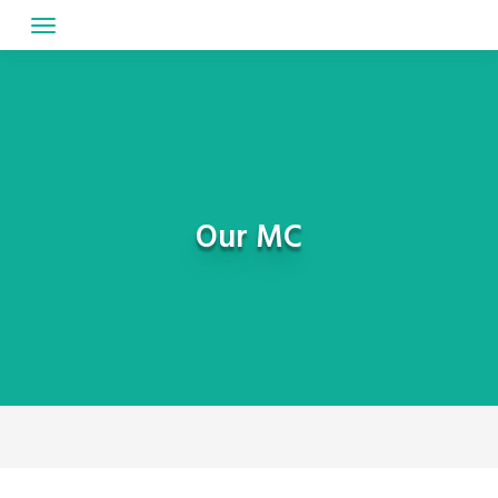
Skip
to
content
Our MC