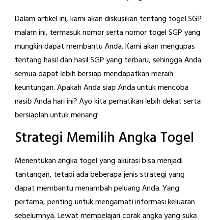
Dalam artikel ini, kami akan diskusikan tentang togel SGP
malam ini, termasuk nomor serta nomor togel SGP yang
mungkin dapat membantu Anda. Kami akan mengupas
tentang hasil dan hasil SGP yang terbaru, sehingga Anda
semua dapat lebih bersiap mendapatkan meraih
keuntungan. Apakah Anda siap Anda untuk mencoba
nasib Anda hari ini? Ayo kita perhatikan lebih dekat serta
bersiaplah untuk menang!
Strategi Memilih Angka Togel
Menentukan angka togel yang akurasi bisa menjadi
tantangan, tetapi ada beberapa jenis strategi yang
dapat membantu menambah peluang Anda. Yang
pertama, penting untuk mengamati informasi keluaran
sebelumnya. Lewat mempelajari corak angka yang suka