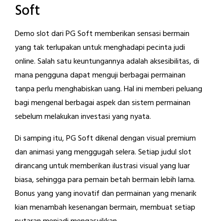
Soft
Demo slot dari PG Soft memberikan sensasi bermain
yang tak terlupakan untuk menghadapi pecinta judi
online. Salah satu keuntungannya adalah aksesibilitas, di
mana pengguna dapat menguji berbagai permainan
tanpa perlu menghabiskan uang. Hal ini memberi peluang
bagi mengenal berbagai aspek dan sistem permainan
sebelum melakukan investasi yang nyata.
Di samping itu, PG Soft dikenal dengan visual premium
dan animasi yang menggugah selera. Setiap judul slot
dirancang untuk memberikan ilustrasi visual yang luar
biasa, sehingga para pemain betah bermain lebih lama.
Bonus yang yang inovatif dan permainan yang menarik
kian menambah kesenangan bermain, membuat setiap