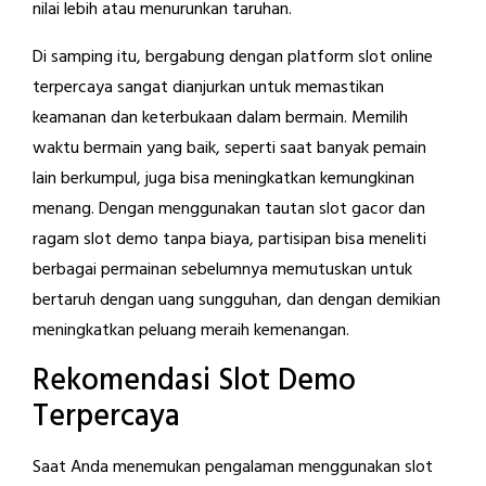
nilai lebih atau menurunkan taruhan.
Di samping itu, bergabung dengan platform slot online
terpercaya sangat dianjurkan untuk memastikan
keamanan dan keterbukaan dalam bermain. Memilih
waktu bermain yang baik, seperti saat banyak pemain
lain berkumpul, juga bisa meningkatkan kemungkinan
menang. Dengan menggunakan tautan slot gacor dan
ragam slot demo tanpa biaya, partisipan bisa meneliti
berbagai permainan sebelumnya memutuskan untuk
bertaruh dengan uang sungguhan, dan dengan demikian
meningkatkan peluang meraih kemenangan.
Rekomendasi Slot Demo
Terpercaya
Saat Anda menemukan pengalaman menggunakan slot