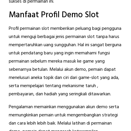
sukses di permainan ini.
Manfaat Profil Demo Slot
Profil permainan slot memberikan peluang bagi pengguna
untuk menguji berbagai jenis permainan slot tanpa harus
mempertaruhkan uang sungguhan. Hal ini sangat berguna
untuk pendatang baru yang ingin memahami fungsi
permainan sebelum mereka masuk ke game yang
sebenarnya betulan. Melalui akun demo, pemain dapat
menelusuri aneka topik dan ciri dari game-slot yang ada,
serta mempelajari tentang mekanisme taruh ,
pembayaran, dan hadiah yang seringkali ditawarkan.
Pengalaman memainkan menggunakan akun demo serta
memungkinkan pemain untuk mengembangkan strategi
dan cara lebih lebih baik. Melalui latihan di permainan