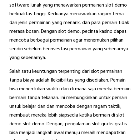
software lunak yang menawarkan permainan slot demo
berkualitas tinggi. Keduanya menawarkan ragam tema
dan jenis permainan yang menarik, dan para pemain tidak
merasa bosan. Dengan slot demo, pecinta kasino dapat
mencoba berbagai permainan agar menemukan pilihan
sendiri sebelum berinvestasi permainan yang sebenarnya
yang sebenarnya.
Salah satu keuntungan terpenting dari slot permainan
tanpa biaya adalah fleksibilitas yang disediakan. Pemain
bisa menentukan waktu dan di mana saja mereka bermain
bermain tanpa tekanan. Ini memungkinkan untuk pemain
untuk belajar dan dan mencoba dengan ragam taktik,
membuat mereka lebih siapsedia ketika bermain di slot
demo slot demo. Dengan, pengalaman slot gratis gratis
bisa menjadi langkah awal menuju meraih mendapatkan