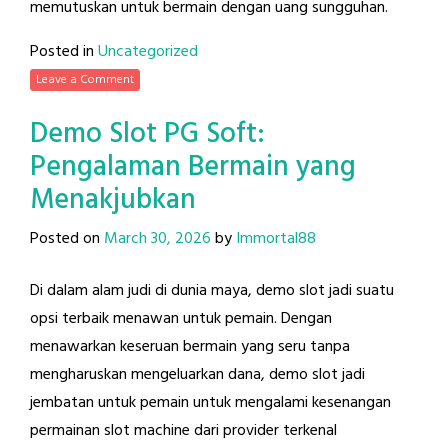
memutuskan untuk bermain dengan uang sungguhan.
Posted in
Uncategorized
Leave a Comment
Demo Slot PG Soft:
Pengalaman Bermain yang
Menakjubkan
Posted on
March 30, 2026
by
Immortal88
Di dalam alam judi di dunia maya, demo slot jadi suatu
opsi terbaik menawan untuk pemain. Dengan
menawarkan keseruan bermain yang seru tanpa
mengharuskan mengeluarkan dana, demo slot jadi
jembatan untuk pemain untuk mengalami kesenangan
permainan slot machine dari provider terkenal