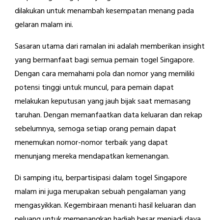
dilakukan untuk menambah kesempatan menang pada
gelaran malam ini.
Sasaran utama dari ramalan ini adalah memberikan insight
yang bermanfaat bagi semua pemain togel Singapore.
Dengan cara memahami pola dan nomor yang memiliki
potensi tinggi untuk muncul, para pemain dapat
melakukan keputusan yang jauh bijak saat memasang
taruhan. Dengan memanfaatkan data keluaran dan rekap
sebelumnya, semoga setiap orang pemain dapat
menemukan nomor-nomor terbaik yang dapat
menunjang mereka mendapatkan kemenangan.
Di samping itu, berpartisipasi dalam togel Singapore
malam ini juga merupakan sebuah pengalaman yang
mengasyikkan. Kegembiraan menanti hasil keluaran dan
peluang untuk memenangkan hadiah besar menjadi daya