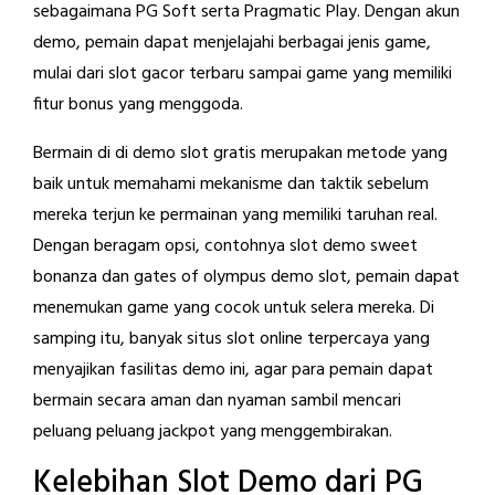
sebagaimana PG Soft serta Pragmatic Play. Dengan akun
demo, pemain dapat menjelajahi berbagai jenis game,
mulai dari slot gacor terbaru sampai game yang memiliki
fitur bonus yang menggoda.
Bermain di di demo slot gratis merupakan metode yang
baik untuk memahami mekanisme dan taktik sebelum
mereka terjun ke permainan yang memiliki taruhan real.
Dengan beragam opsi, contohnya slot demo sweet
bonanza dan gates of olympus demo slot, pemain dapat
menemukan game yang cocok untuk selera mereka. Di
samping itu, banyak situs slot online terpercaya yang
menyajikan fasilitas demo ini, agar para pemain dapat
bermain secara aman dan nyaman sambil mencari
peluang peluang jackpot yang menggembirakan.
Kelebihan Slot Demo dari PG