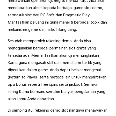
menawarkan opsi akun uji. Begitu mendaftar, Anda akan
mendapatkan akses kepada berbagai game slot demo,
termasuk slot dari PG Soft dan Pragmatic Play.
Manfaatkan peluang ini guna meneliti berbagai topik dan
mekanisme game dari risiko hilang uang.
Sesudah memperoleh rekening demo, Anda bisa
menggunakan berbagai permainan slot gratis yang
tersedia ada. Memanfaatkan akun uji memungkinkan
Kamu guna mengasah skill dan memahami taktik yang
diperlukan dalam game. Anda dapat belajar mengenai
(Return to Player) serta metode lain untuk mengaktifkan
opsi bonus seperti free spins serta jackpot. Semakin
sering Kamu bermain, semakin banyak pengalaman yang
akan kamu Anda dapatkan.
Di samping itu, rekening demo slot nantinya menawarkan