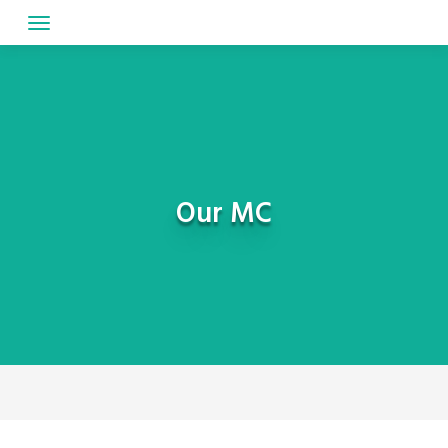
Skip
to
content
Our MC