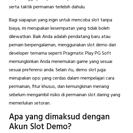
serta taktik permainan terlebih dahulu.
Bagi siapapun yang ingin untuk mencoba slot tanpa
biaya, ini merupakan kesempatan yang tidak boleh
dilewatkan. Baik Anda adalah pendatang baru atau
pemain berpengalaman, menggunakan slot demo dari
developer ternama seperti Pragmatic Play PG Soft
memungkinkan Anda menemukan game yang sesuai
sesuai preferensi anda. Selain itu, demo slot juga
merupakan opsi yang cerdas dalam mempelajari cara
permainan, fitur khusus, dan kemungkinan menang
sebelum mengambil risiko di permainan slot daring yang
memerlukan setoran.
Apa yang dimaksud dengan
Akun Slot Demo?