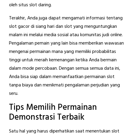
oleh situs slot daring.
Terakhir, Anda juga dapat mengamati informasi tentang
slot gacor di siang hari dan slot yang menguntungkan
malam ini melalui media sosial atau komunitas judi online.
Pengalaman pemain yang lain bisa memberikan wawasan
mengenai permainan mana yang memiliki probabilitas
tinggi untuk meraih kemenangan ketika Anda bermain
dalam mode percobaan. Dengan semua semua data ini,
Anda bisa siap dalam memanfaatkan permainan slot
tanpa biaya dan menikmati pengalaman perjudian yang
seru.
Tips Memilih Permainan
Demonstrasi Terbaik
Satu hal yang harus diperhatikan saat menentukan slot