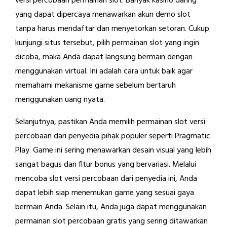
versi percobaan permainan slot. Banyak kasino daring
yang dapat dipercaya menawarkan akun demo slot
tanpa harus mendaftar dan menyetorkan setoran. Cukup
kunjungi situs tersebut, pilih permainan slot yang ingin
dicoba, maka Anda dapat langsung bermain dengan
menggunakan virtual. Ini adalah cara untuk baik agar
memahami mekanisme game sebelum bertaruh
menggunakan uang nyata.
Selanjutnya, pastikan Anda memilih permainan slot versi
percobaan dari penyedia pihak populer seperti Pragmatic
Play. Game ini sering menawarkan desain visual yang lebih
sangat bagus dan fitur bonus yang bervariasi. Melalui
mencoba slot versi percobaan dari penyedia ini, Anda
dapat lebih siap menemukan game yang sesuai gaya
bermain Anda. Selain itu, Anda juga dapat menggunakan
permainan slot percobaan gratis yang sering ditawarkan