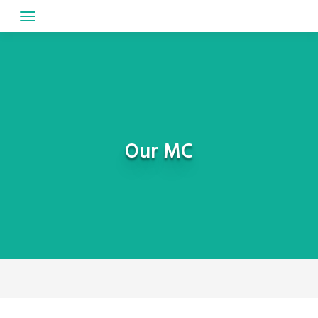
Skip
to
content
Our MC