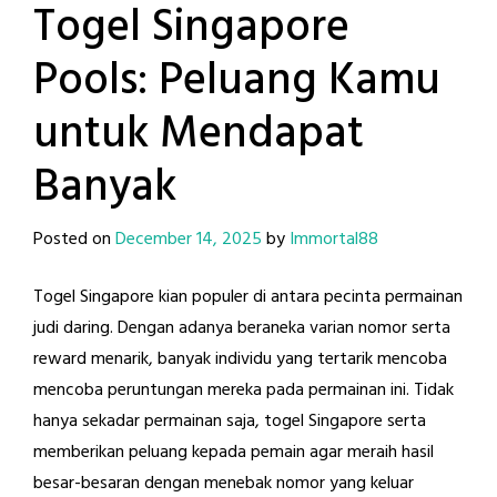
Togel Singapore
Pools: Peluang Kamu
untuk Mendapat
Banyak
Posted on
December 14, 2025
by
Immortal88
Togel Singapore kian populer di antara pecinta permainan
judi daring. Dengan adanya beraneka varian nomor serta
reward menarik, banyak individu yang tertarik mencoba
mencoba peruntungan mereka pada permainan ini. Tidak
hanya sekadar permainan saja, togel Singapore serta
memberikan peluang kepada pemain agar meraih hasil
besar-besaran dengan menebak nomor yang keluar