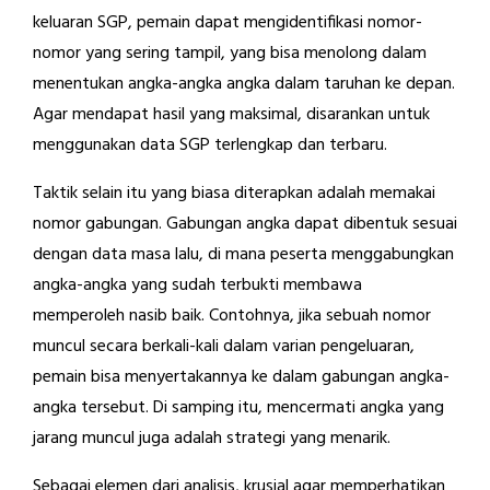
keluaran SGP, pemain dapat mengidentifikasi nomor-
nomor yang sering tampil, yang bisa menolong dalam
menentukan angka-angka angka dalam taruhan ke depan.
Agar mendapat hasil yang maksimal, disarankan untuk
menggunakan data SGP terlengkap dan terbaru.
Taktik selain itu yang biasa diterapkan adalah memakai
nomor gabungan. Gabungan angka dapat dibentuk sesuai
dengan data masa lalu, di mana peserta menggabungkan
angka-angka yang sudah terbukti membawa
memperoleh nasib baik. Contohnya, jika sebuah nomor
muncul secara berkali-kali dalam varian pengeluaran,
pemain bisa menyertakannya ke dalam gabungan angka-
angka tersebut. Di samping itu, mencermati angka yang
jarang muncul juga adalah strategi yang menarik.
Sebagai elemen dari analisis, krusial agar memperhatikan