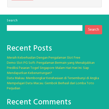
Search
Search
Recent Posts
Meraih Keberhasilan Dengan Pengalaman Slot Free
Demo Slot PG Soft: Pengalaman Bermain yang Menakjubkan
Prediksi Pasaran Togel Singapore Malam Hari Hari Ini: Siap
Mendapatkan Keberuntungan?
Data Makau: Membongkar Kerahasiaan di Tersembunyi di Angka
Mempelajari Data Macau: Gembok Berhasil dari Lomba Toto
Perjudian
Recent Comments