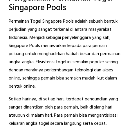
Singapore Pools
Permainan Togel Singapore Pools adalah sebuah bentuk
perjudian yang sangat terkenal di antara masyarakat
Indonesia. Menjadi sebagai penyelenggara yang sah,
Singapore Pools menawarkan kepada para pemain
peluang untuk menghadirkan hadiah besar dari permainan
angka-angka. Eksistensi togel ini semakin populer seiring
dengan maraknya perkembangan teknologi dan akses
online, sehingga pemain bisa semakin mudah ikut dalam
bentuk online.
Setiap harinya, di setiap hari, terdapat pengundian yang
sangat dinantikan oleh para pemain, baik di siang hari
ataupun di malam hari. Para pemain bisa mengantisipasi
keluaran angka togel secara langsung serta cepat,