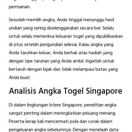
permainan.
Sesudah memilih angka, Anda tinggal menunggu hasil
undian yang sering diselenggarakan secara live. Selalu
untuk selalu memeriksa keluaran togel yang dipublikasikan
di situs setelah pengundian selesai. Kalau angka yang
Anda taruhkan keluar, Anda berhak atas hadiah yang
dengan tipe taruhan yang Anda ambil. Ingatlah untuk
bertaruh dengan bijak dan tidak melampaui batas yang
Anda buat.
Analisis Angka Togel Singapore
Di dalam lingkungan lotere Singapore, penelitian angka
sangat penting dalam meningkatkan peluang menang.
Peserta kerap kali mencermati pola dan corak dalam
pengeluaran angka sebelumnya. Dengan menelaah data